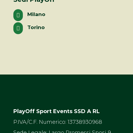
Milano

Torino

PlayOff Sport Events SSD A RL
P.IVA/C.F. Numerico: 13738930968
Sede Legale: Largo Promessi Sposi 9,