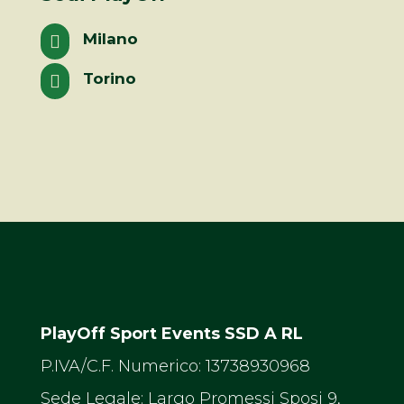
Milano

Torino

PlayOff Sport Events SSD A RL
P.IVA/C.F. Numerico: 13738930968
Sede Legale: Largo Promessi Sposi 9,